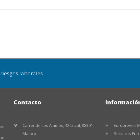
riesgos laborales
Contacto
Informació
Carrer de Los Alamos, 42 Local, 08301,
Europreven 
las
Mataro
Servicios Eu
ene