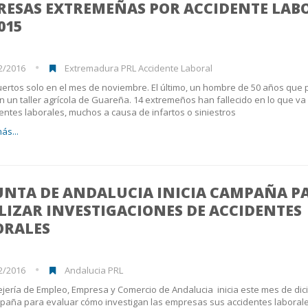
RESAS EXTREMEÑAS POR ACCIDENTE LAB
015
2/2016
Extremadura PRL Accidente Laboral
ertos solo en el mes de noviembre. El último, un hombre de 50 años que 
en un taller agrícola de Guareña. 14 extremeños han fallecido en lo que v
entes laborales, muchos a causa de infartos o siniestros
ás...
JUNTA DE ANDALUCIA INICIA CAMPAÑA P
IZAR INVESTIGACIONES DE ACCIDENTES
ORALES
2/2016
Andalucia PRL
jería de Empleo, Empresa y Comercio de Andalucia inicia este mes de di
aña para evaluar cómo investigan las empresas sus accidentes laborale