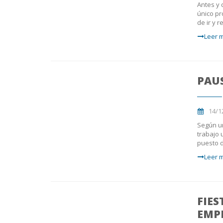
Antes y 
único pr
de ir y 
Leer m
PAUS
14/1
Según un
trabajo 
puesto d
Leer m
FIES
EMP