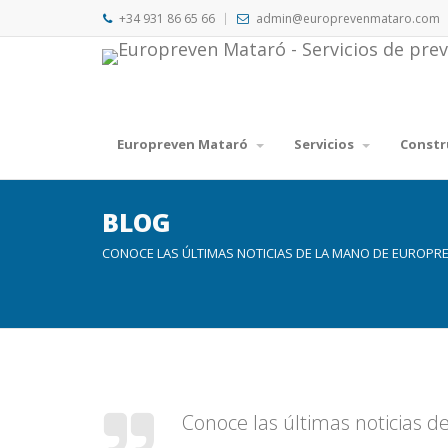
+34 931 86 65 66
admin@europrevenmataro.com
Europreven Mataró
Servicios
Constr
BLOG
CONOCE LAS ÚLTIMAS NOTICIAS DE LA MANO DE EUROPR
Conoce las últimas noticias 