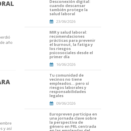
Desconexión digital:
ORAL
Portades
cuando descansar
Article
también protege la
Blog i
salud laboral
Mailing
23/06/2026
(29).png
MIR y salud laboral:
Portades
recomendaciones
perdió
Article
prácticas para prevenir
a de año
Blog i
el burnout, la fatiga y
Mailing
los riesgos
psicosociales desde el
(16).png
primer día
16/06/2026
Tu comunidad de
Portades
vecinos no tiene
ARA
Article
empleados… pero sí
Blog i
riesgos laborales y
Mailing
responsabilidades
legales
(8).png
09/06/2026
Europreven participa en
portada
una jornada clave sobre
euro
la perspectiva de
ciembre
malaga.png
género en PRL centrada
s y así
en las empleadas del