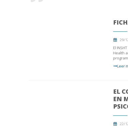
FICH
29/1
El INSHT
Health a
programa
Leer m
EL 
EN 
PSIC
22/1