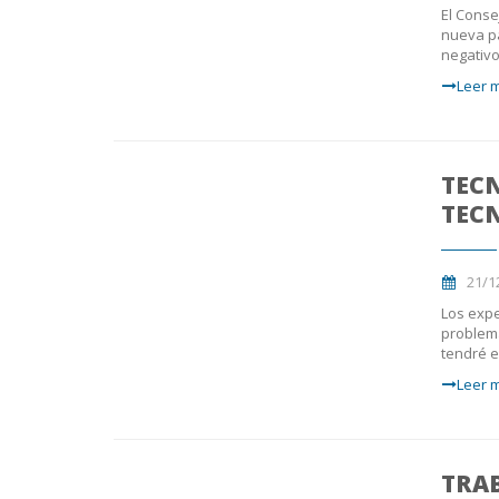
El Conse
nueva pá
negativo
Leer m
TECN
TEC
21/1
Los expe
problema
tendré e
Leer m
TRAB