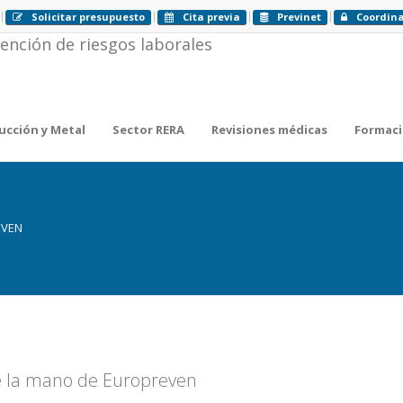
Solicitar presupuesto
Cita previa
Previnet
Coordin
ucción y Metal
Sector RERA
Revisiones médicas
Formac
EVEN
de la mano de Europreven