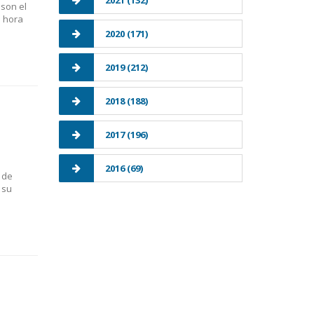
2021 (132)
 son el
a hora
2020 (171)
2019 (212)
2018 (188)
2017 (196)
2016 (69)
 de
 su