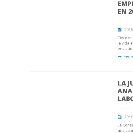
EMP
EN 2
20/1
Cinco mu
la vida 
en accid
Leer m
LA 
ANAL
LAB
19/1
La Conse
una camp