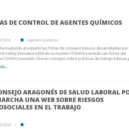
AS DE CONTROL DE AGENTES QUÍMICOS
2/2016
Agentes Químicos
 ha traducido al español las fichas de consejos básicos desarrolladas por 
nd Safety Executive (HSE) de su modelo COSHH Essentials Las fichas del
 COSHH Essentials ofrecen consejos sobre prácticas de trabajo básicas
ás...
CONSEJO ARAGONÉS DE SALUD LABORAL P
MARCHA UNA WEB SOBRE RIESGOS
OSOCIALES EN EL TRABAJO
2/2016