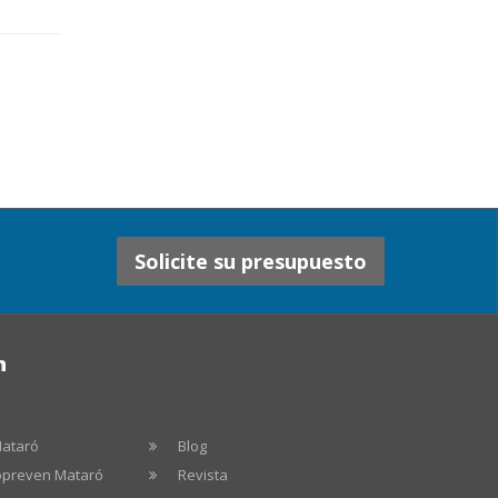
Solicite su presupuesto
n
Mataró
Blog
ropreven Mataró
Revista