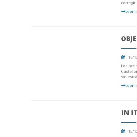
corregir
Leer m
OBJE
16/1
Los acci
Castelló
siniestr
Leer m
IN I
15/1