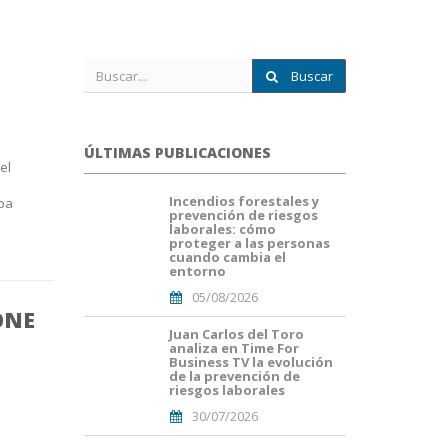
Buscar
ÚLTIMAS PUBLICACIONES
el
Incendios forestales y
 pa
portada
prevención de riesgos
fuego
laborales: cómo
forestal.png
proteger a las personas
cuando cambia el
entorno
05/08/2026
ONE
Juan Carlos del Toro
Portada
analiza en Time For
JuanCarlos
Business TV la evolución
del
de la prevención de
Toro(1).png
riesgos laborales
30/07/2026