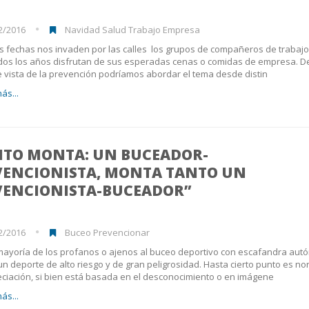
2/2016
Navidad Salud Trabajo Empresa
s fechas nos invaden por las calles los grupos de compañeros de trabaj
dos los años disfrutan de sus esperadas cenas o comidas de empresa. D
 vista de la prevención podríamos abordar el tema desde distin
ás...
NTO MONTA: UN BUCEADOR-
VENCIONISTA, MONTA TANTO UN
VENCIONISTA-BUCEADOR”
2/2016
Buceo Prevencionar
mayoría de los profanos o ajenos al buceo deportivo con escafandra aut
un deporte de alto riesgo y de gran peligrosidad. Hasta cierto punto es no
ciación, si bien está basada en el desconocimiento o en imágene
ás...