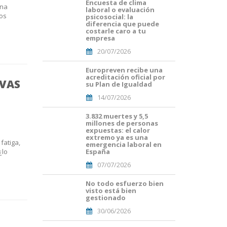
Encuesta de clima
Portades
una
laboral o evaluación
Article
tos
psicosocial: la
Blog i
diferencia que puede
Mailing
costarle caro a tu
empresa
(56).png
20/07/2026
Europreven recibe una
Portades
acreditación oficial por
Article
EVAS
su Plan de Igualdad
Blog i
14/07/2026
Mailing
(50).png
3.832 muertes y 5,5
Portades
millones de personas
Article
expuestas: el calor
Blog i
extremo ya es una
fatiga,
Mailing
emergencia laboral en
¿lo
España
(38).png
07/07/2026
No todo esfuerzo bien
Portades
visto está bien
Article
gestionado
Blog i
30/06/2026
Mailing
(33).png