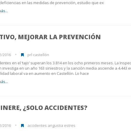
 deficiencias en las medidas de prevención, estudio que ex
ás...
TIVO, MEJORAR LA PREVENCIÓN
2/2016
prl castellón
dentes en el ‘tajo’ superan los 3.814 en los ocho primeros meses. La Inspe
n investiga en un año 163 siniestros y la sanción media asciende a 4.443 
alidad laboral va en aumento en Castellón. Lo hace
ás...
TINERE, ¿SOLO ACCIDENTES?
2/2016
accidentes angustia estres