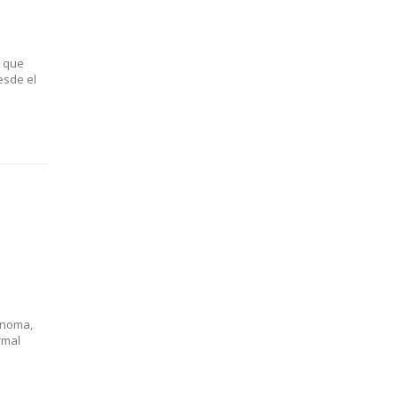
o que
esde el
ónoma,
rmal