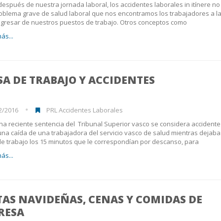
después de nuestra jornada laboral, los accidentes laborales in itínere no
oblema grave de salud laboral que nos encontramos los trabajadores a l
regresar de nuestros puestos de trabajo. Otros conceptos como
ás...
A DE TRABAJO Y ACCIDENTES
2/2016
PRL Accidentes Laborales
a reciente sentencia del Tribunal Superior vasco se considera accidente
una caída de una trabajadora del servicio vasco de salud mientras dejaba
e trabajo los 15 minutos que le correspondían por descanso, para
ás...
TAS NAVIDEÑAS, CENAS Y COMIDAS DE
RESA