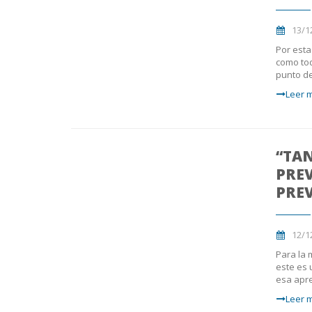
13/1
Por esta
como to
punto de
Leer m
“TA
PRE
PRE
12/1
Para la 
este es 
esa apre
Leer m