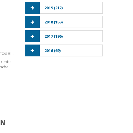
2019 (212)
2018 (188)
2017 (196)
2016 (69)
rabajo
frente
ancha
ÓN