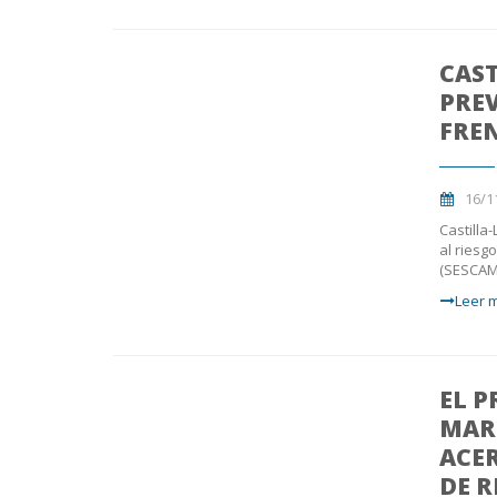
CAS
PREV
FRE
16/1
Castilla
al riesg
(SESCAM)
Leer m
EL P
MAR
ACE
DE R