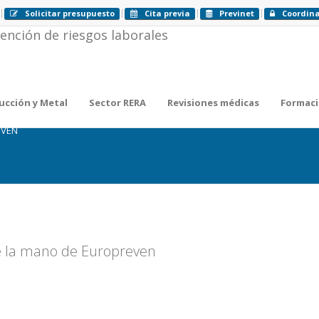
Solicitar presupuesto
Cita previa
Previnet
Coordin
ucción y Metal
Sector RERA
Revisiones médicas
Formac
EVEN
de la mano de Europreven