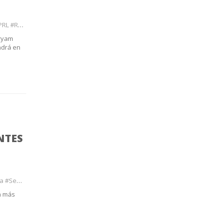
#Riesgo
iryam
ndrá en
NTES
ormació
n más