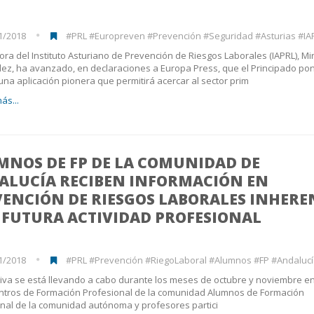
1/2018
#PRL #Europreven #Prevención #Seguridad #Asturias #IAPRL 
tora del Instituto Asturiano de Prevención de Riesgos Laborales (IAPRL), M
z, ha avanzado, en declaraciones a Europa Press, que el Principado po
na aplicación pionera que permitirá acercar al sector prim
ás...
MNOS DE FP DE LA COMUNIDAD DE
ALUCÍA RECIBEN INFORMACIÓN EN
VENCIÓN DE RIESGOS LABORALES INHERE
 FUTURA ACTIVIDAD PROFESIONAL
1/2018
#PRL #Prevención #RiegoLaboral #Alumnos #FP #Andalucía #Seguridad #F
ativa se está llevando a cabo durante los meses de octubre y noviembre e
ntros de Formación Profesional de la comunidad Alumnos de Formación
nal de la comunidad autónoma y profesores partici