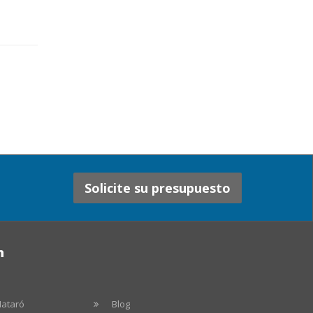
Solicite su presupuesto
n
Mataró
Blog