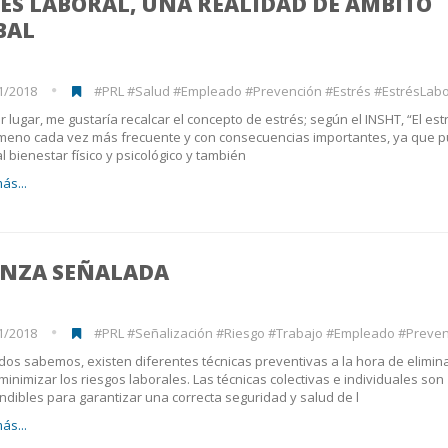
ÉS LABORAL, UNA REALIDAD DE ÁMBITO
BAL
1/2018
#PRL #Salud #Empleado #Prevención #Estrés #EstrésLabo
r lugar, me gustaría recalcar el concepto de estrés; según el INSHT, “El est
meno cada vez más frecuente y con consecuencias importantes, ya que 
al bienestar físico y psicológico y también
ás...
ANZA SEÑALADA
1/2018
#PRL #Señalización #Riesgo #Trabajo #Empleado #Prevención
os sabemos, existen diferentes técnicas preventivas a la hora de elimin
minimizar los riesgos laborales. Las técnicas colectivas e individuales son
ndibles para garantizar una correcta seguridad y salud de l
ás...