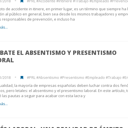
1/2018
#PRL #Accidente #Intinere #Trabajo #Empleado #Prevención #Riesgo 
pto de accidente in itinere, en primer lugar, es un término que siempre ha
ión al público en general, bien sea desde los mismos trabajadores y empr
s responsables de prevención, e incluso ha
ás...
BATE EL ABSENTISMO Y PRESENTISMO
ORAL
1/2018
#PRL #Absentismo #Presentismo #Empleado #Trabajo #Empleado #E
tualidad, la mayoría de empresas españolas deben luchar contra dos fe
sos, pero letales: el absentismo y el presentismo laboral. En este artículo, 
 las pautas a seguir para acabar con esta lacra y
ás...