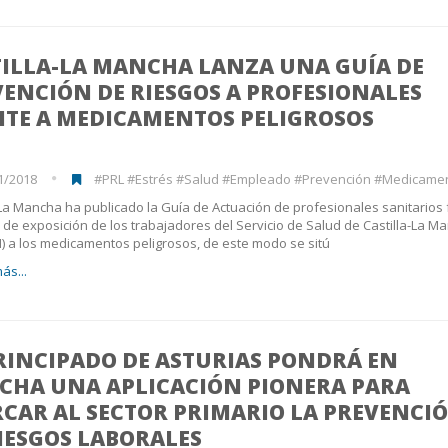
TILLA-LA MANCHA LANZA UNA GUÍA DE
ENCIÓN DE RIESGOS A PROFESIONALES
NTE A MEDICAMENTOS PELIGROSOS
1/2018
#PRL #Estrés #Salud #Empleado #Prevención #Medicamentos #T
-La Mancha ha publicado la Guía de Actuación de profesionales sanitarios 
o de exposición de los trabajadores del Servicio de Salud de Castilla-La M
 a los medicamentos peligrosos, de este modo se sitú
ás...
RINCIPADO DE ASTURIAS PONDRÁ EN
CHA UNA APLICACIÓN PIONERA PARA
RCAR AL SECTOR PRIMARIO LA PREVENCI
IESGOS LABORALES