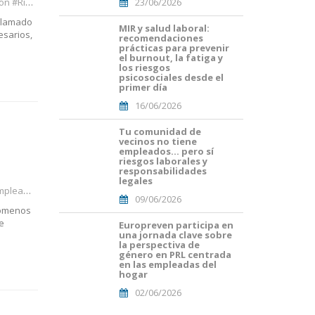
#Muerte
23/06/2026
(29).png
 llamado
MIR y salud laboral:
Portades
esarios,
recomendaciones
Article
prácticas para prevenir
Blog i
el burnout, la fatiga y
Mailing
los riesgos
psicosociales desde el
(16).png
primer día
16/06/2026
Tu comunidad de
Portades
vecinos no tiene
Article
empleados… pero sí
Blog i
riesgos laborales y
Mailing
responsabilidades
legales
(8).png
mpresa
09/06/2026
nómenos
te
Europreven participa en
portada
una jornada clave sobre
euro
la perspectiva de
malaga.png
género en PRL centrada
en las empleadas del
hogar
02/06/2026