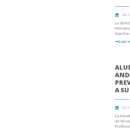
14/1
La direc
Hernánde
marcha u
Leer m
ALU
AND
PRE
A SU
13/1
La inici
de 90 ce
Profesio