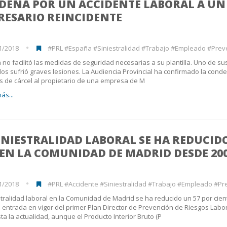
DENA POR UN ACCIDENTE LABORAL A UN
RESARIO REINCIDENTE
1/2018
#PRL #España #Siniestralidad #Trabajo #Empleado #Prev
n no facilitó las medidas de seguridad necesarias a su plantilla. Uno de su
s sufrió graves lesiones. La Audiencia Provincial ha confirmado la cond
 de cárcel al propietario de una empresa de M
ás...
INIESTRALIDAD LABORAL SE HA REDUCID
EN LA COMUNIDAD DE MADRID DESDE 20
1/2018
#PRL #Accidente #Siniestralidad #Trabajo #Empleado #Prevención 
stralidad laboral en la Comunidad de Madrid se ha reducido un 57 por cien
 entrada en vigor del primer Plan Director de Prevención de Riesgos Labo
ta la actualidad, aunque el Producto Interior Bruto (P