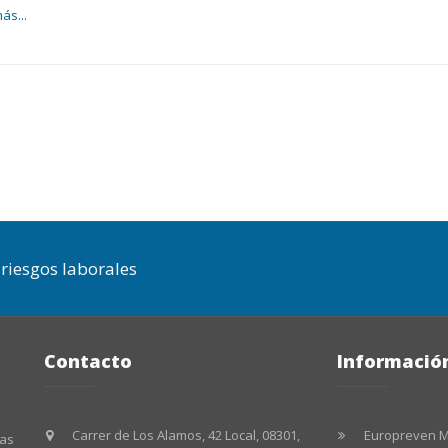
ás...
riesgos laborales
Contacto
Informació
Carrer de Los Alamos, 42 Local, 08301,
Europreven 
las