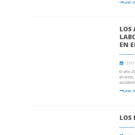
Leer m
LOS 
LAB
EN E
27/1
El año 20
el resto
accident
Leer m
LOS 