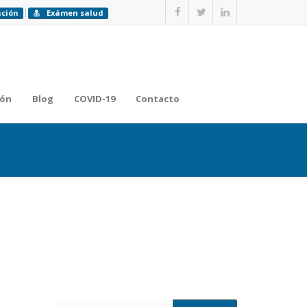
ación
Exámen salud
ión
Blog
COVID-19
Contacto
Inicio
Blog