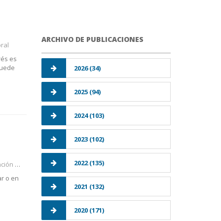
ARCHIVO DE PUBLICACIONES
ral
rés es
puede
2026 (34)
2025 (94)
2024 (103)
2023 (102)
2022 (135)
 #EPI
ar o en
2021 (132)
2020 (171)