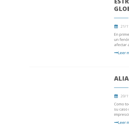
ESTR
GLO
21/1
En prime
un fenó
afectar 
Leer m
ALI
20/1
Como tod
su caso 
impresci
Leer m