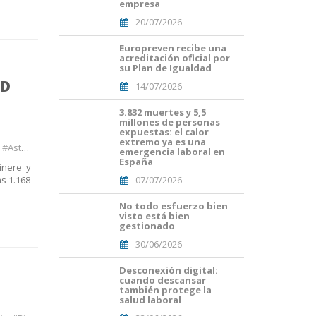
empresa
(56).png
20/07/2026
Europreven recibe una
Portades
acreditación oficial por
Article
su Plan de Igualdad
Blog i
AD
14/07/2026
Mailing
(50).png
3.832 muertes y 5,5
Portades
millones de personas
Article
expuestas: el calor
Blog i
extremo ya es una
turias
Mailing
emergencia laboral en
España
(38).png
inere' y
as 1.168
07/07/2026
No todo esfuerzo bien
Portades
visto está bien
Article
gestionado
Blog i
30/06/2026
Mailing
(33).png
Desconexión digital:
Portades
cuando descansar
Article
también protege la
Blog i
salud laboral
Mailing