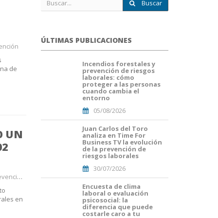
Buscar
ÚLTIMAS PUBLICACIONES
ención
s
Incendios forestales y
portada
ena de
prevención de riesgos
fuego
laborales: cómo
forestal.png
proteger a las personas
cuando cambia el
entorno
05/08/2026
Juan Carlos del Toro
Portada
O UN
analiza en Time For
JuanCarlos
Business TV la evolución
02
del
de la prevención de
Toro(1).png
riesgos laborales
30/07/2026
#Madrid
Encuesta de clima
Portades
to
laboral o evaluación
Article
rales en
psicosocial: la
Blog i
diferencia que puede
Mailing
costarle caro a tu