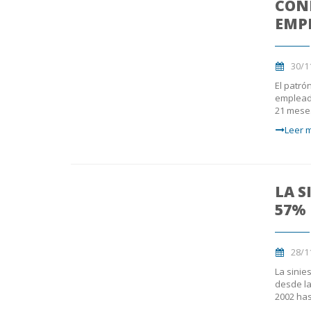
CON
EMP
30/1
El patró
empleado
21 meses
Leer m
LA S
57% 
28/1
La sinie
desde la
2002 has