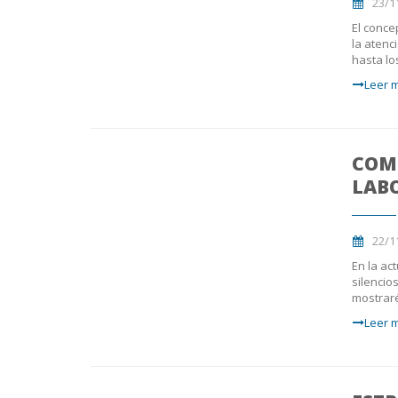
23/1
El conce
la atenc
hasta lo
Leer m
COM
LAB
22/1
En la ac
silencio
mostraré
Leer m