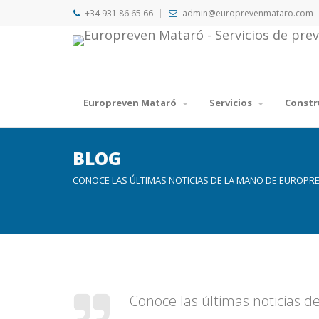
+34 931 86 65 66
admin@europrevenmataro.com
Europreven Mataró
Servicios
Constr
BLOG
CONOCE LAS ÚLTIMAS NOTICIAS DE LA MANO DE EUROPR
Conoce las últimas noticias 