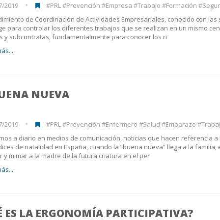
7/2019
#PRL #Prevención #Empresa #Trabajo #Formación #Seguridad #Trabaj
dimiento de Coordinación de Actividades Empresariales, conocido con las 
ge para controlar los diferentes trabajos que se realizan en un mismo cen
s y subcontratas, fundamentalmente para conocer los ri
ás...
BUENA NUEVA
7/2019
#PRL #Prevención #Enfermero #Salud #Embarazo #Traba
os a diario en medios de comunicación, noticias que hacen referencia a 
dices de natalidad en España, cuando la “buena nueva” llega a la familia,
r y mimar a la madre de la futura criatura en el per
ás...
 ES LA ERGONOMÍA PARTICIPATIVA?