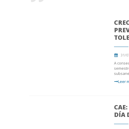
CREC
PREV
TOL
31/0
A consec
semestre
subsanen
Leer m
CAE:
DÍA 