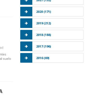
2021 (132)
2020 (171)
2019 (212)
2018 (188)
2017 (196)
dad
entes
2016 (69)
al suelo
A