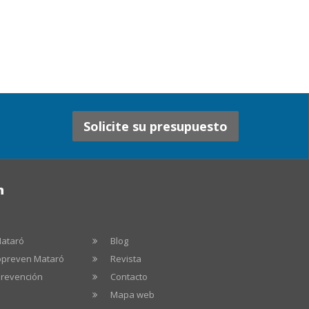
Solicite su presupuesto
n
Mataró
Blog
ropreven Mataró
Revista
prevención
Contacto
Mapa web