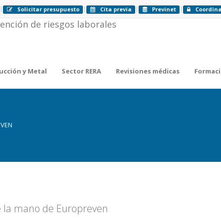
Solicitar presupuesto
Cita previa
Previnet
Coordin
ucción y Metal
Sector RERA
Revisiones médicas
Formac
EVEN
de la mano de Europreven