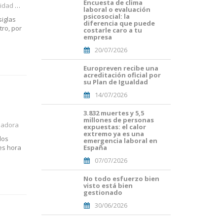
Encuesta de clima
Portades
adores
laboral o evaluación
Article
psicosocial: la
siglas
Blog i
diferencia que puede
tro, por
Mailing
costarle caro a tu
empresa
(56).png
20/07/2026
Europreven recibe una
Portades
acreditación oficial por
Article
su Plan de Igualdad
Blog i
14/07/2026
Mailing
(50).png
3.832 muertes y 5,5
Portades
millones de personas
Article
jadora
expuestas: el calor
Blog i
extremo ya es una
los
Mailing
emergencia laboral en
 es hora
España
(38).png
07/07/2026
No todo esfuerzo bien
Portades
visto está bien
Article
gestionado
Blog i
30/06/2026
Mailing
(33).png