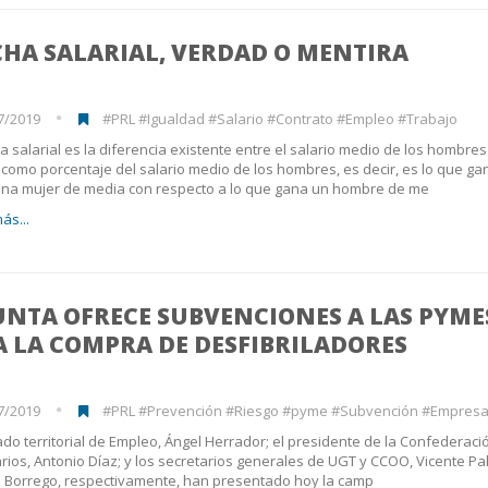
HA SALARIAL, VERDAD O MENTIRA
7/2019
#PRL #Igualdad #Salario #Contrato #Empleo #Trabajo
a salarial es la diferencia existente entre el salario medio de los hombres
como porcentaje del salario medio de los hombres, es decir, es lo que ga
na mujer de media con respecto a lo que gana un hombre de me
ás...
UNTA OFRECE SUBVENCIONES A LAS PYME
 LA COMPRA DE DESFIBRILADORES
7/2019
#PRL #Prevención #Riesgo #pyme #Subvención #Empresa #Seg
ado territorial de Empleo, Ángel Herrador; el presidente de la Confederaci
ios, Antonio Díaz; y los secretarios generales de UGT y CCOO, Vicente P
 Borrego, respectivamente, han presentado hoy la camp