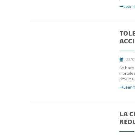
Leer m
TOLE
ACC
22/0
Se hace 
mortales
desde u
Leer m
LA 
REDU