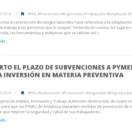
7/2019
#PRL #Prevención #Ergonomía #Trabajador #Empleado #T
omía en prevención de riesgos laborales hace referencia a la adaptación
e trabajo a las personas que lo ocupan. Teniendo en cuenta, los lugares
rolla, las herramientas y máquinas que se utilizan así c
ás...
RTO EL PLAZO DE SUBVENCIONES A PYME
A INVERSIÓN EN MATERIA PREVENTIVA
7/2019
#PRL #Subvención #Prevención #Seguridad #Empresa #
jería de empleo, Formación y Trabajo Autónomo destina más de cuatro m
 para que las PYMEs de Andalucía implanten medidas de prevención de r
s que mejoren la seguridad y salud de sus trabajadores.
ás...