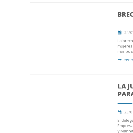
BREC
24/0
La brech
mujeres 
menos u
Leer m
LA J
PARA
23/0
El deleg
Empresar
y Marina