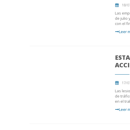
18/0
Las empr
de julio
con el f
Leer m
ESTA
ACC
17/0
Las lesi
de tráfi
en el tr
Leer m