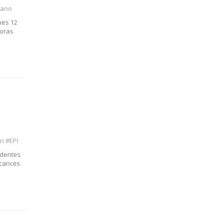
rano
nes 12
horas
n #EPI
identes
rcances