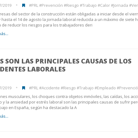
7/2019
#PRL #Prevención #Riesgo #Trabajo #Calor #Jornada #Ve
esas del sector de la construcción están obligadas a iniciar desde el vier
 y hasta el 14 de agosto la jornada laboral reducida a un máximo de siete 
in de reducir los riesgos para los trabajadores deri
ás...
S SON LAS PRINCIPALES CAUSAS DE LOS
IDENTES LABORALES
7/2019
#PRL #Accidente #Riesgo #Trabajo #Empleado #Prevenció
ones musculares, los choques contra objetos inmóviles, las caídas, los acc
co y la ansiedad por estrés laboral son las principales causas de sufrir pe
abajo en España, según ha destacado la A
ás...