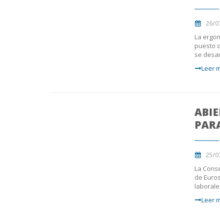
26/0
La ergon
puesto d
se desar
Leer m
ABIE
PAR
25/0
La Conse
de Euros
laborale
Leer m