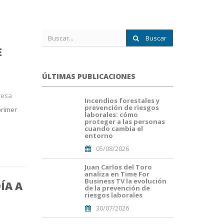
Buscar
E
ÚLTIMAS PUBLICACIONES
resa
Incendios forestales y
portada
prevención de riesgos
primer
fuego
laborales: cómo
forestal.png
proteger a las personas
cuando cambia el
entorno
05/08/2026
Juan Carlos del Toro
Portada
analiza en Time For
JuanCarlos
Business TV la evolución
ÍA A
del
de la prevención de
Toro(1).png
riesgos laborales
30/07/2026