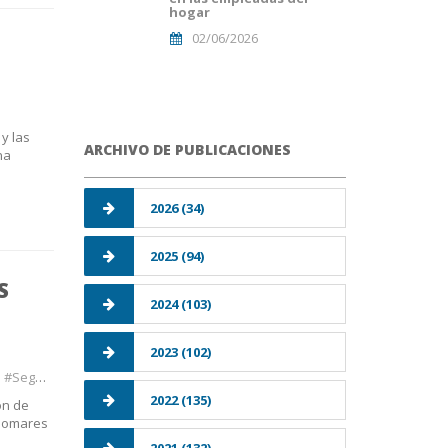
hogar
02/06/2026
 y las
ARCHIVO DE PUBLICACIONES
na
2026 (34)
2025 (94)
S
2024 (103)
2023 (102)
uridad
2022 (135)
ón de
alomares