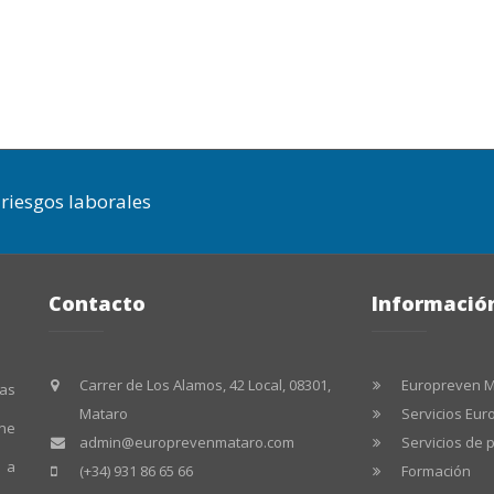
riesgos laborales
Contacto
Informació
Carrer de Los Alamos, 42 Local, 08301,
Europreven 
las
Mataro
Servicios Eu
ene
admin@europrevenmataro.com
Servicios de 
a a
(+34) 931 86 65 66
Formación