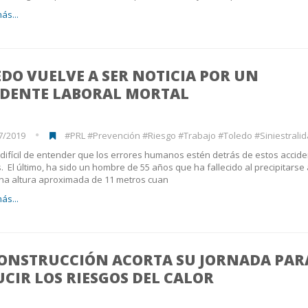
ás...
DO VUELVE A SER NOTICIA POR UN
IDENTE LABORAL MORTAL
7/2019
#PRL #Prevención #Riesgo #Trabajo #Toledo #Siniestrali
difícil de entender que los errores humanos estén detrás de estos accid
. El último, ha sido un hombre de 55 años que ha fallecido al precipitarse 
na altura aproximada de 11 metros cuan
ás...
CONSTRUCCIÓN ACORTA SU JORNADA PAR
CIR LOS RIESGOS DEL CALOR