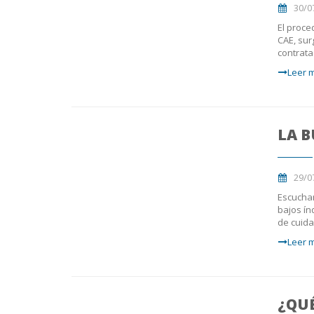
30/0
El proce
CAE, sur
contrata
Leer m
LA 
29/0
Escucham
bajos ín
de cuida
Leer m
¿QUÉ