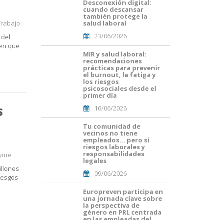
Desconexión digital:
Portades
cuando descansar
Article
también protege la
Blog i
rabajo
salud laboral
Mailing
23/06/2026
 del
(29).png
 en que
MIR y salud laboral:
Portades
recomendaciones
Article
prácticas para prevenir
Blog i
el burnout, la fatiga y
Mailing
los riesgos
psicosociales desde el
(16).png
primer día
16/06/2026
S
Tu comunidad de
Portades
vecinos no tiene
Article
empleados… pero sí
Blog i
riesgos laborales y
Mailing
responsabilidades
pyme
legales
(8).png
illones
09/06/2026
iesgos
Europreven participa en
portada
una jornada clave sobre
euro
la perspectiva de
malaga.png
género en PRL centrada
en las empleadas del