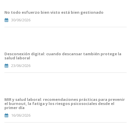
Blog i
Mailing
No todo esfuerzo bien visto está bien gestionado
(33).png
30/06/2026
Portades
Article
Blog i
Mailing
Desconexión digital: cuando descansar también protege la
(29).png
salud laboral
23/06/2026
Portades
Article
Blog i
Mailing
MIR y salud laboral: recomendaciones prácticas para prevenir
(16).png
el burnout, la fatiga y los riesgos psicosociales desde el
primer día
16/06/2026
Portades