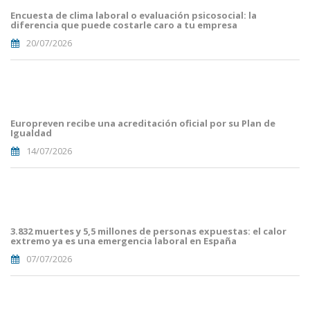
Mailing
Encuesta de clima laboral o evaluación psicosocial: la
(56).png
diferencia que puede costarle caro a tu empresa
20/07/2026
Portades
Article
Blog i
Mailing
Europreven recibe una acreditación oficial por su Plan de
(50).png
Igualdad
14/07/2026
Portades
Article
Blog i
Mailing
3.832 muertes y 5,5 millones de personas expuestas: el calor
(38).png
extremo ya es una emergencia laboral en España
07/07/2026
Portades
Article