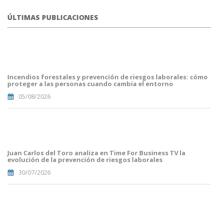
ÚLTIMAS PUBLICACIONES
portada
fuego
forestal.png
Incendios forestales y prevención de riesgos laborales: cómo
proteger a las personas cuando cambia el entorno
05/08/2026
Portada
JuanCarlos
del
Toro(1).png
Juan Carlos del Toro analiza en Time For Business TV la
evolución de la prevención de riesgos laborales
30/07/2026
Portades
Article
Blog i