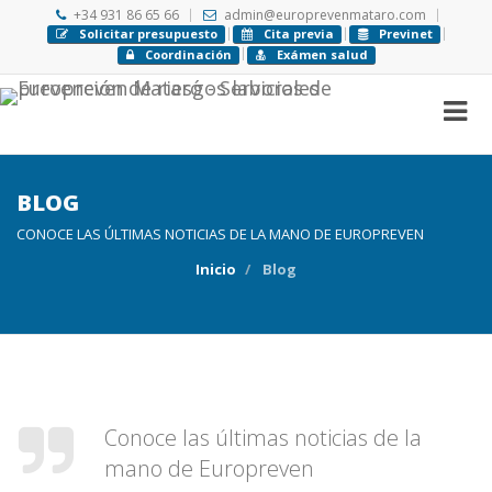
+34 931 86 65 66
admin@europrevenmataro.com
Solicitar presupuesto
Cita previa
Previnet
Coordinación
Exámen salud
BLOG
CONOCE LAS ÚLTIMAS NOTICIAS DE LA MANO DE EUROPREVEN
Inicio
Blog
Conoce las últimas noticias de la
mano de Europreven