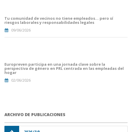
Article
Blog i
Mailing
Tu comunidad de vecinos no tiene empleados… pero sí
(8).png
riesgos laborales y responsabilidades legales
09/06/2026
portada
euro
malaga.png
Europreven participa en una jornada clave sobre la
perspectiva de género en PRL centrada en las empleadas del
hogar
02/06/2026
ARCHIVO DE PUBLICACIONES
2026 (34)