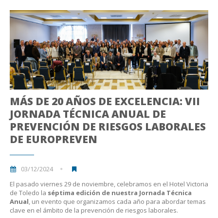
MÁS DE 20 AÑOS DE EXCELENCIA: VII
JORNADA TÉCNICA ANUAL DE
PREVENCIÓN DE RIESGOS LABORALES
DE EUROPREVEN
03/12/2024
El pasado viernes 29 de noviembre, celebramos en el Hotel Victoria
de Toledo la
séptima edición de nuestra Jornada Técnica
Anual
, un evento que organizamos cada año para abordar temas
clave en el ámbito de la prevención de riesgos laborales.