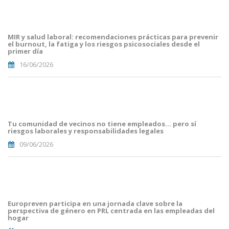
Portades
Article
Blog i
Mailing
MIR y salud laboral: recomendaciones prácticas para prevenir
(16).png
el burnout, la fatiga y los riesgos psicosociales desde el
primer día
16/06/2026
Portades
Article
Blog i
Mailing
Tu comunidad de vecinos no tiene empleados… pero sí
(8).png
riesgos laborales y responsabilidades legales
09/06/2026
portada
euro
malaga.png
Europreven participa en una jornada clave sobre la
perspectiva de género en PRL centrada en las empleadas del
hogar