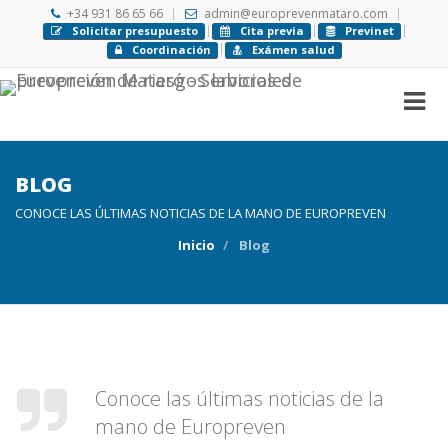
+34 931 86 65 66
admin@europrevenmataro.com
Solicitar presupuesto
Cita previa
Previnet
Coordinación
Exámen salud
BLOG
CONOCE LAS ÚLTIMAS NOTICIAS DE LA MANO DE EUROPREVEN
Inicio
Blog
Conoce las últimas noticias de la
mano de Europreven