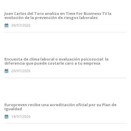
del
Toro(1).png
Juan Carlos del Toro analiza en Time For Business TV la
evolución de la prevención de riesgos laborales
30/07/2026
Portades
Article
Blog i
Mailing
Encuesta de clima laboral o evaluación psicosocial: la
(56).png
diferencia que puede costarle caro a tu empresa
20/07/2026
Portades
Article
Blog i
Mailing
Europreven recibe una acreditación oficial por su Plan de
(50).png
Igualdad
14/07/2026
Portades