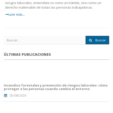
riesgos laborales, entendida no como un trámite, sino como un
derecho inalienable de todas las personas trabajadoras.
Leer más...
Buscar
ÚLTIMAS PUBLICACIONES
portada
fuego
forestal.png
Incendios forestales y prevención de riesgos laborales: cómo
proteger a las personas cuando cambia el entorno
05/08/2026
Portada
JuanCarlos