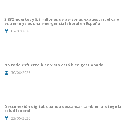
Article
Blog i
Mailing
3.832 muertes y 5,5 millones de personas expuestas: el calor
(38).png
extremo ya es una emergencia laboral en España
07/07/2026
Portades
Article
Blog i
Mailing
No todo esfuerzo bien visto está bien gestionado
(33).png
30/06/2026
Portades
Article
Blog i
Mailing
Desconexión digital: cuando descansar también protege la
(29).png
salud laboral
23/06/2026