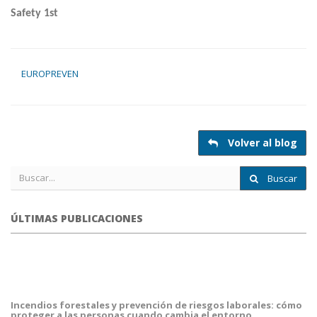
Safety 1st
EUROPREVEN
Volver al blog
Buscar
ÚLTIMAS PUBLICACIONES
portada
fuego
forestal.png
Incendios forestales y prevención de riesgos laborales: cómo
proteger a las personas cuando cambia el entorno