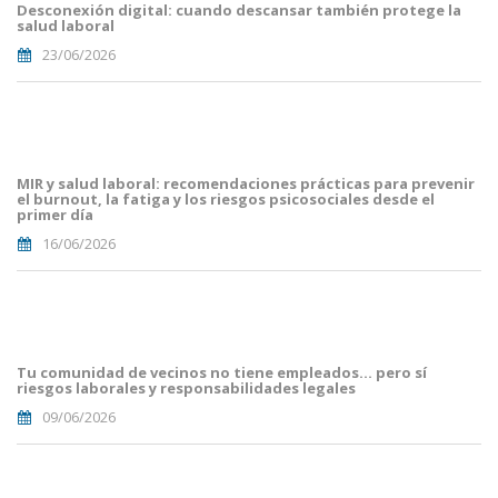
Desconexión digital: cuando descansar también protege la
(29).png
salud laboral
23/06/2026
Portades
Article
Blog i
Mailing
MIR y salud laboral: recomendaciones prácticas para prevenir
(16).png
el burnout, la fatiga y los riesgos psicosociales desde el
primer día
16/06/2026
Portades
Article
Blog i
Mailing
Tu comunidad de vecinos no tiene empleados… pero sí
(8).png
riesgos laborales y responsabilidades legales
09/06/2026
portada
euro