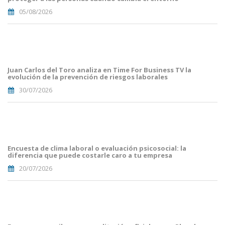
05/08/2026
Portada
JuanCarlos
del
Toro(1).png
Juan Carlos del Toro analiza en Time For Business TV la
evolución de la prevención de riesgos laborales
30/07/2026
Portades
Article
Blog i
Mailing
Encuesta de clima laboral o evaluación psicosocial: la
(56).png
diferencia que puede costarle caro a tu empresa
20/07/2026
Portades
Article
Blog i
Mailing