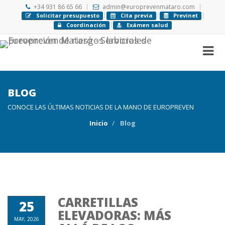
+34 931 86 65 66
admin@europrevenmataro.com
Solicitar presupuesto
Cita previa
Previnet
Coordinación
Exámen salud
BLOG
CONOCE LAS ÚLTIMAS NOTICIAS DE LA MANO DE EUROPREVEN
Inicio
Blog
CARRETILLAS
25
ELEVADORAS: MÁS
MAY, 2026