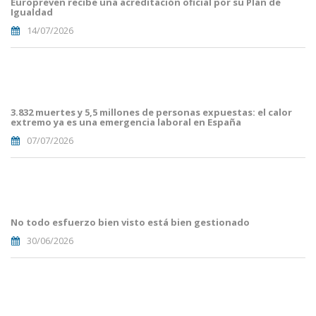
Europreven recibe una acreditación oficial por su Plan de
(50).png
Igualdad
14/07/2026
Portades
Article
Blog i
Mailing
3.832 muertes y 5,5 millones de personas expuestas: el calor
(38).png
extremo ya es una emergencia laboral en España
07/07/2026
Portades
Article
Blog i
Mailing
No todo esfuerzo bien visto está bien gestionado
(33).png
30/06/2026
Portades
Article
Blog i
Mailing