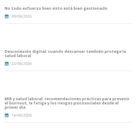
Mailing
No todo esfuerzo bien visto está bien gestionado
(33).png
30/06/2026
Portades
Article
Blog i
Mailing
Desconexión digital: cuando descansar también protege la
(29).png
salud laboral
23/06/2026
Portades
Article
Blog i
Mailing
MIR y salud laboral: recomendaciones prácticas para prevenir
(16).png
el burnout, la fatiga y los riesgos psicosociales desde el
primer día
16/06/2026
Portades
Article