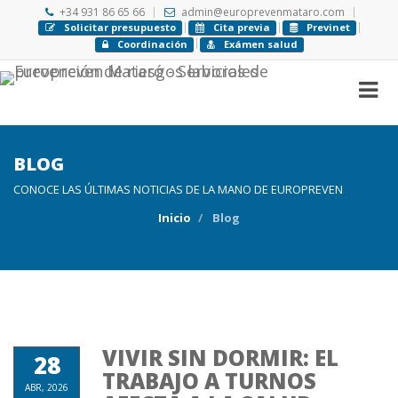
+34 931 86 65 66
admin@europrevenmataro.com
Solicitar presupuesto
Cita previa
Previnet
Coordinación
Exámen salud
BLOG
CONOCE LAS ÚLTIMAS NOTICIAS DE LA MANO DE EUROPREVEN
Inicio
Blog
VIVIR SIN DORMIR: EL
28
TRABAJO A TURNOS
ABR, 2026