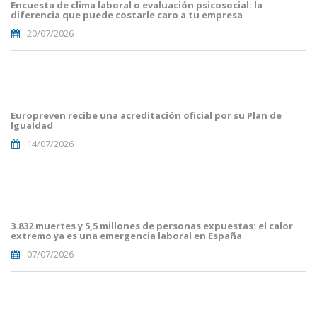
Encuesta de clima laboral o evaluación psicosocial: la
(56).png
diferencia que puede costarle caro a tu empresa
20/07/2026
Portades
Article
Blog i
Mailing
Europreven recibe una acreditación oficial por su Plan de
(50).png
Igualdad
14/07/2026
Portades
Article
Blog i
Mailing
3.832 muertes y 5,5 millones de personas expuestas: el calor
(38).png
extremo ya es una emergencia laboral en España
07/07/2026
Portades
Article
Blog i