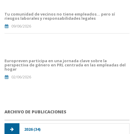
Blog i
Mailing
Tu comunidad de vecinos no tiene empleados… pero sí
(8).png
riesgos laborales y responsabilidades legales
09/06/2026
portada
euro
malaga.png
Europreven participa en una jornada clave sobre la
perspectiva de género en PRL centrada en las empleadas del
hogar
02/06/2026
ARCHIVO DE PUBLICACIONES
2026 (34)