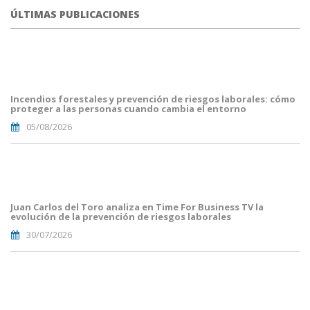
ÚLTIMAS PUBLICACIONES
portada
fuego
forestal.png
Incendios forestales y prevención de riesgos laborales: cómo
proteger a las personas cuando cambia el entorno
05/08/2026
Portada
JuanCarlos
del
Toro(1).png
Juan Carlos del Toro analiza en Time For Business TV la
evolución de la prevención de riesgos laborales
30/07/2026
Portades
Article
Blog i
Mailing