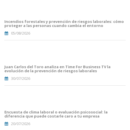
portada
fuego
forestal.png
Incendios forestales y prevención de riesgos laborales: cómo
proteger a las personas cuando cambia el entorno
05/08/2026
Portada
JuanCarlos
del
Toro(1).png
Juan Carlos del Toro analiza en Time For Business TV la
evolución de la prevención de riesgos laborales
30/07/2026
Portades
Article
Blog i
Mailing
Encuesta de clima laboral o evaluación psicosocial: la
(56).png
diferencia que puede costarle caro a tu empresa
20/07/2026