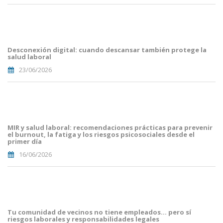
Portades
Article
Blog i
Mailing
Desconexión digital: cuando descansar también protege la
(29).png
salud laboral
23/06/2026
Portades
Article
Blog i
Mailing
MIR y salud laboral: recomendaciones prácticas para prevenir
(16).png
el burnout, la fatiga y los riesgos psicosociales desde el
primer día
16/06/2026
Portades
Article
Blog i
Mailing
Tu comunidad de vecinos no tiene empleados… pero sí
(8).png
riesgos laborales y responsabilidades legales