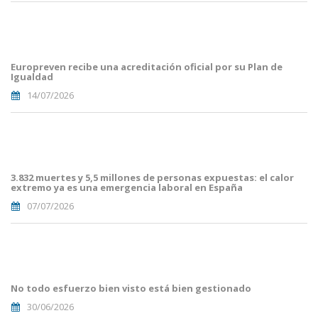
Portades
Article
Blog i
Mailing
Europreven recibe una acreditación oficial por su Plan de
(50).png
Igualdad
14/07/2026
Portades
Article
Blog i
Mailing
3.832 muertes y 5,5 millones de personas expuestas: el calor
(38).png
extremo ya es una emergencia laboral en España
07/07/2026
Portades
Article
Blog i
Mailing
No todo esfuerzo bien visto está bien gestionado
(33).png
30/06/2026