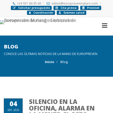
+34 931 86 65 66
admin@europrevenmataro.com
Solicitar presupuesto
Cita previa
Previnet
Coordinación
Exámen salud
BLOG
CONOCE LAS ÚLTIMAS NOTICIAS DE LA MANO DE EUROPREVEN
Inicio
Blog
SILENCIO EN LA
04
OFICINA, ALARMA EN
SEP, 2025