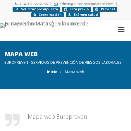
+34 931 86 65 66
admin@europrevenmataro.com
Solicitar presupuesto
Cita previa
Previnet
Coordinación
Exámen salud
MAPA WEB
EUROPREVEN - SERVICIOS DE PREVENCIÓN DE RIESGOS LABORALES
Inicio
Mapa web
Mapa web Europreven