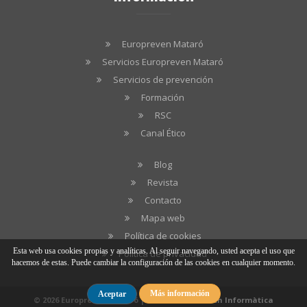
Europreven Mataró
Servicios Europreven Mataró
Servicios de prevención
Formación
RSC
Canal Ético
Blog
Revista
Contacto
Mapa web
Política de cookies
Esta web usa cookies propias y analíticas. Al seguir navegando, usted acepta el uso que
Política de privacidad
hacemos de estas. Puede cambiar la configuración de las cookies en cualquier momento.
Más información
Aceptar
© 2026 Europreven Mataró | Diseño web:
Hitech Informàtica