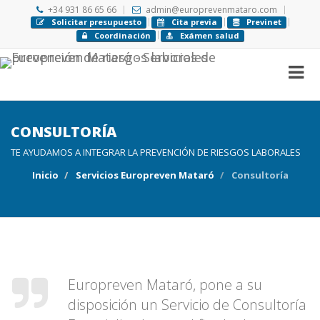
+34 931 86 65 66
admin@europrevenmataro.com
Solicitar presupuesto
Cita previa
Previnet
Coordinación
Exámen salud
CONSULTORÍA
TE AYUDAMOS A INTEGRAR LA PREVENCIÓN DE RIESGOS LABORALES
Inicio
Servicios Europreven Mataró
Consultoría
Europreven Mataró, pone a su
disposición un Servicio de Consultoría