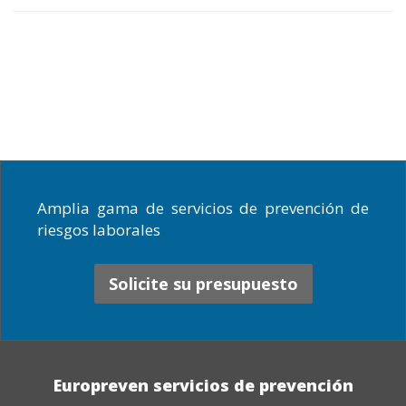
Servicios
Consultoría
Seguridad
de
en
Previnet
Otros
prevención
la
servicios
construcción
Amplia gama de servicios de prevención de
riesgos laborales
Solicite su presupuesto
Europreven servicios de prevención