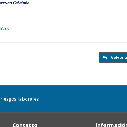
opreven Cataluña
REVEN
Volver a
riesgos laborales
Contacto
Informació