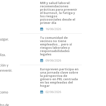
MIR y salud laboral:
Portades
recomendaciones
Article
prácticas para prevenir
Blog i
el burnout, la fatiga y
Mailing
los riesgos
psicosociales desde el
(16).png
primer día
16/06/2026
Tu comunidad de
Portades
uzgar.
vecinos no tiene
Article
empleados… pero sí
Blog i
riesgos laborales y
Mailing
responsabilidades
legales
(8).png
iza.
09/06/2026
ción y
Europreven participa en
portada
revenir.
una jornada clave sobre
euro
la perspectiva de
malaga.png
género en PRL centrada
en las empleadas del
hogar
02/06/2026
 como
tro de