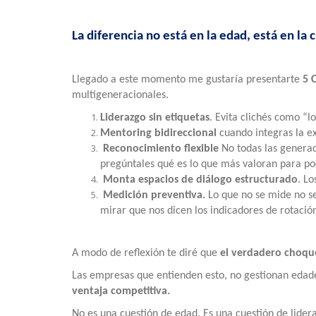
La diferencia no está en la edad, está en la 
Llegado a este momento me gustaría presentarte
5 
multigeneracionales.
Liderazgo sin etiquetas
. Evita clichés como “l
Mentoring bidireccional
cuando integras la e
Reconocimiento flexible
No todas las generac
pregúntales qué es lo que más valoran para podé
Monta espacios de diálogo estructurado
. Lo
Medición preventiva.
Lo que no se mide no se
mirar que nos dicen los indicadores de rotación
A modo de reflexión te diré que
el verdadero choque
Las empresas que entienden esto, no gestionan edad
ventaja competitiva.
No es una cuestión de edad. Es una cuestión de lider