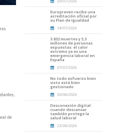
20/07/2026
Europreven recibe una
Portades
acreditación oficial por
Article
su Plan de Igualdad
Blog i
14/07/2026
Mailing
res
(50).png
3.832 muertes y 5,5
Portades
millones de personas
Article
expuestas: el calor
Blog i
extremo ya es una
Mailing
emergencia laboral en
España
(38).png
07/07/2026
No todo esfuerzo bien
Portades
visto está bien
Article
gestionado
Blog i
30/06/2026
Mailing
stantes,
(33).png
Desconexión digital:
Portades
cuando descansar
Article
también protege la
Blog i
salud laboral
real de
Mailing
23/06/2026
(29).png