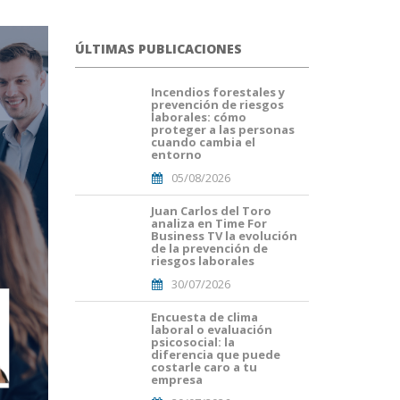
ÚLTIMAS PUBLICACIONES
Incendios forestales y
portada
prevención de riesgos
fuego
laborales: cómo
forestal.png
proteger a las personas
cuando cambia el
entorno
05/08/2026
Juan Carlos del Toro
Portada
analiza en Time For
JuanCarlos
Business TV la evolución
del
de la prevención de
Toro(1).png
riesgos laborales
30/07/2026
Encuesta de clima
Portades
laboral o evaluación
Article
psicosocial: la
Blog i
diferencia que puede
Mailing
costarle caro a tu
empresa
(56).png