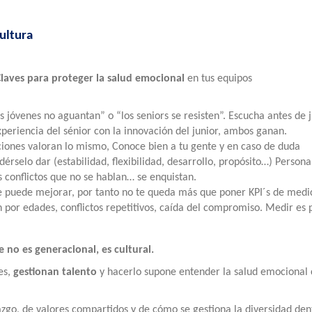
cultura
Claves para proteger la salud emocional
en tus equipos
os jóvenes no aguantan” o “los seniors se resisten”. Escucha antes de j
xperiencia del sénior con la innovación del junior, ambos ganan.
iones valoran lo mismo, Conoce bien a tu gente y en caso de duda
rselo dar (estabilidad, flexibilidad, desarrollo, propósito…) Personal
s conflictos que no se hablan… se enquistan.
 puede mejorar, por tanto no te queda más que poner KPI´s de medi
 por edades, conflictos repetitivos, caída del compromiso. Medir es p
 no es generacional, es cultural.
es,
gestionan talento
y hacerlo supone entender la salud emocional
azgo, de valores compartidos y de cómo se gestiona la diversidad den