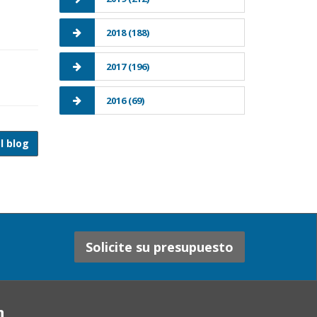
2018 (188)
2017 (196)
2016 (69)
l blog
Solicite su presupuesto
n